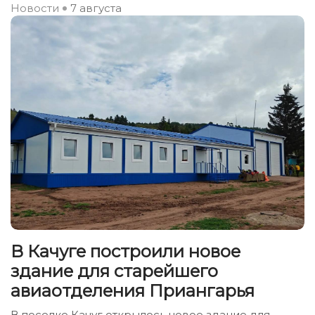
Новости
7 августа
В Качуге построили новое
здание для старейшего
авиаотделения Приангарья
В поселке Качуг открылось новое здание для