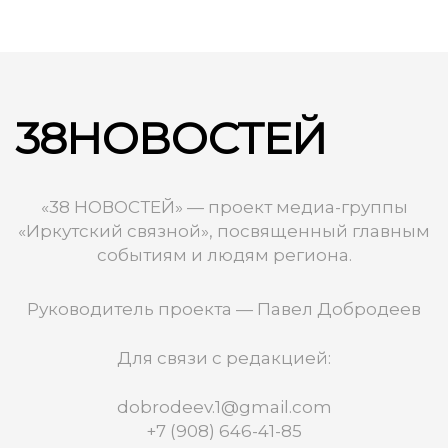
38НОВОСТЕЙ
«38 НОВОСТЕЙ» — проект медиа-группы
«Иркутский связной», посвященный главным
событиям и людям региона.
Руководитель проекта — Павел Добродеев
Для связи с редакцией:
dobrodeev.1@gmail.com
+7 (908) 646-41-85