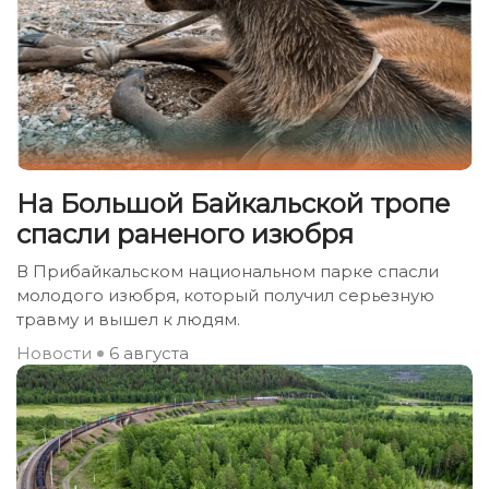
На Большой Байкальской тропе
спасли раненого изюбря
В Прибайкальском национальном парке спасли
молодого изюбря, который получил серьезную
травму и вышел к людям.
Новости
6 августа