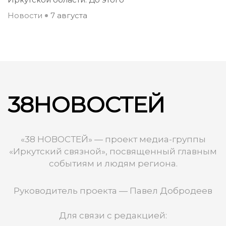
Новости
7 августа
38НОВОСТЕЙ
«38 НОВОСТЕЙ» — проект медиа-группы
«Иркутский связной», посвященный главным
событиям и людям региона.
Руководитель проекта — Павел Добродеев
Для связи с редакцией: