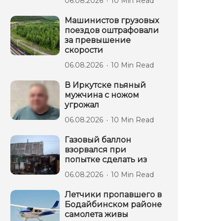
06.08.2026
10 Min Read
Машинистов грузовых
поездов оштрафовали
за превышение
скорости
06.08.2026
10 Min Read
В Иркутске пьяный
мужчина с ножом
угрожал
06.08.2026
10 Min Read
Газовый баллон
взорвался при
попытке сделать из
06.08.2026
10 Min Read
Летчики пропавшего в
Бодайбинском районе
самолета живы