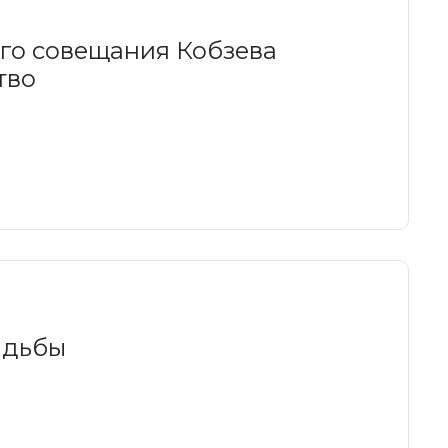
ого совещания Кобзева
тво
адьбы