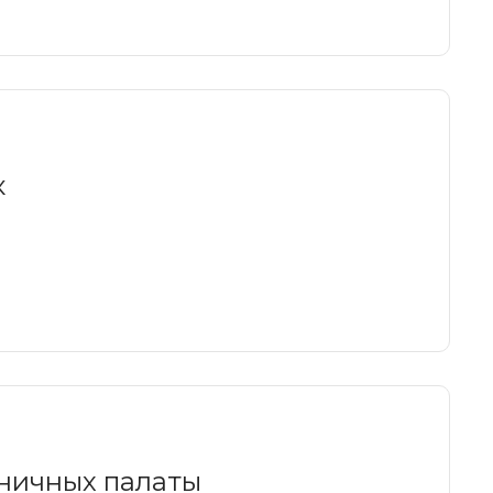
к
ьничных палаты