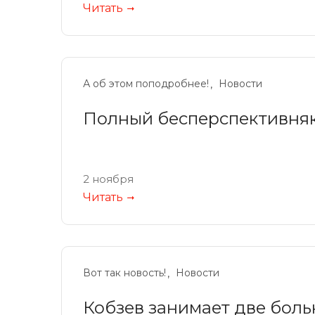
Читать
А об этом поподробнее!
Новости
Полный бесперспективня
2 ноября
Читать
Вот так новость!
Новости
Кобзев занимает две бол