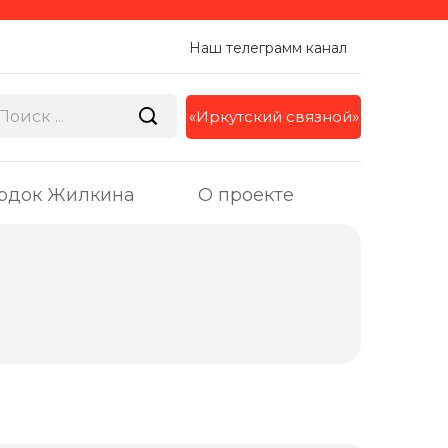
Наш телеграмм канал
«Иркутский связной»
одок Жилкина
О проекте