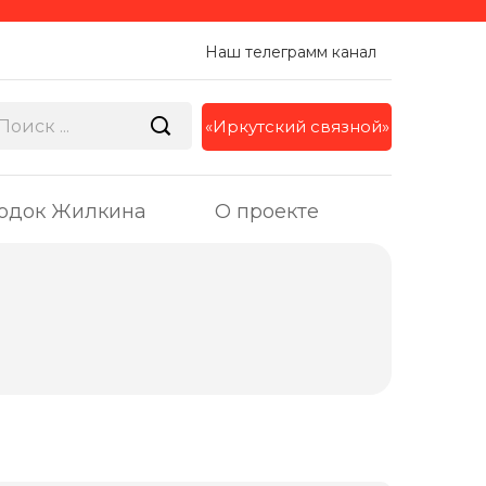
Наш телеграмм канал
«Иркутский связной»
одок Жилкина
О проекте