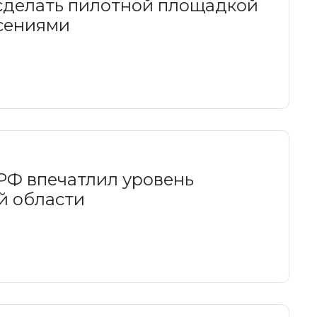
 сделать пилотной площадкой
ясениями
РФ впечатлил уровень
й области