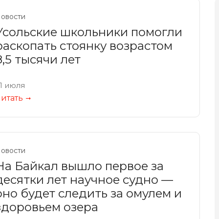
овости
Усольские школьники помогли
раскопать стоянку возрастом
8,5 тысячи лет
1 июля
итать
овости
На Байкал вышло первое за
десятки лет научное судно —
оно будет следить за омулем и
здоровьем озера