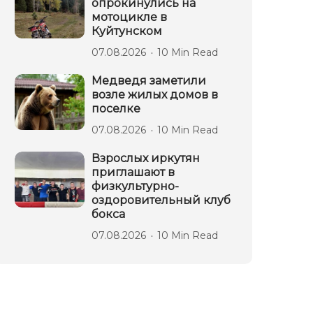
опрокинулись на
мотоцикле в
Куйтунском
07.08.2026
10 Min Read
Медведя заметили
возле жилых домов в
поселке
07.08.2026
10 Min Read
Взрослых иркутян
приглашают в
физкультурно-
оздоровительный клуб
бокса
07.08.2026
10 Min Read