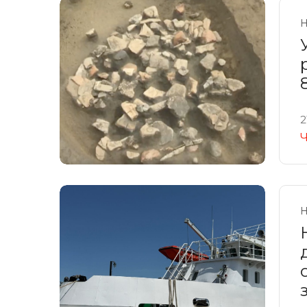
Н
2
Ч
Н