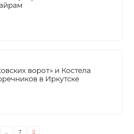
байрам
овских ворот» и Костела
оречников в Иркутске
…
7