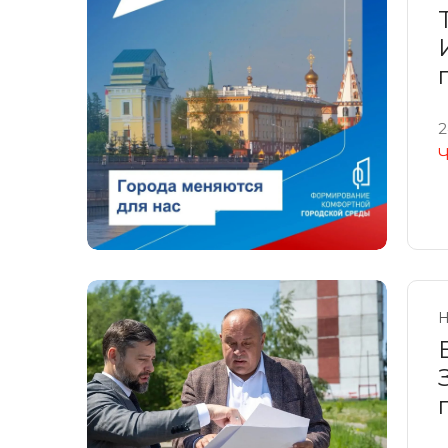
2
Ч
Н