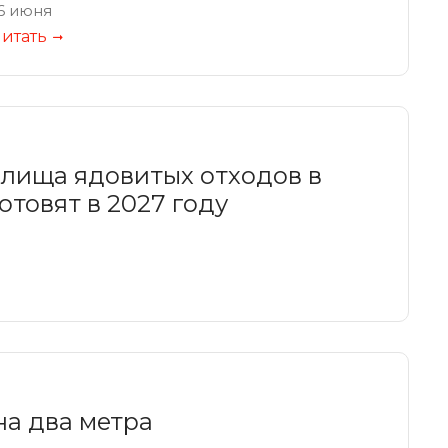
6 июня
итать
лища ядовитых отходов в
отовят в 2027 году
на два метра