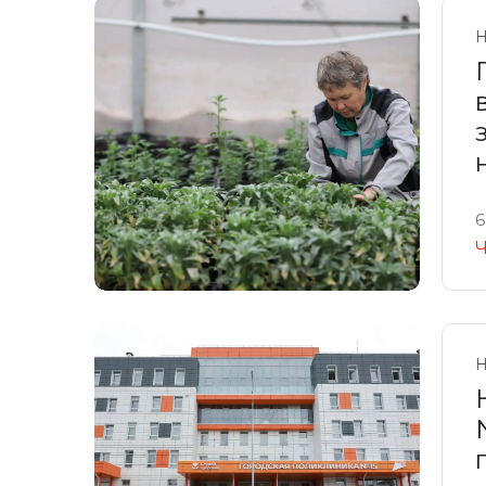
Н
6
Ч
Н