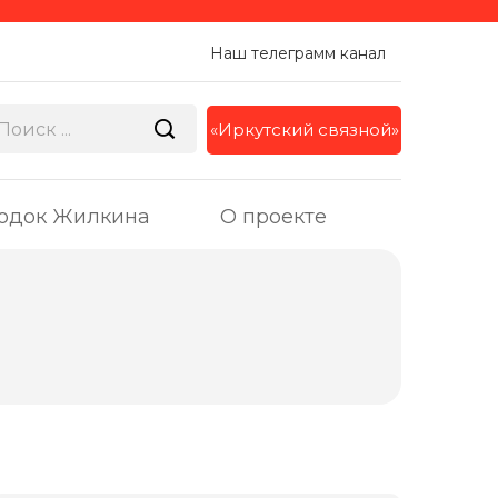
Наш телеграмм канал
«Иркутский связной»
одок Жилкина
О проекте