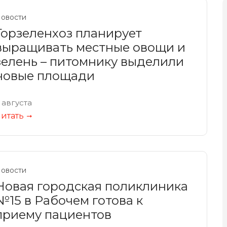
овости
Горзеленхоз планирует
выращивать местные овощи и
зелень – питомнику выделили
новые площади
 августа
итать
овости
Новая городская поликлиника
№15 в Рабочем готова к
приему пациентов