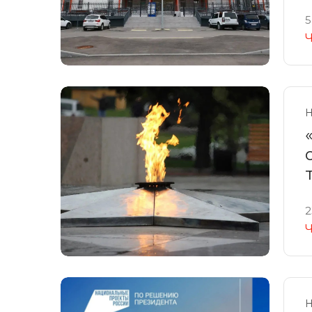
5
Ч
Н
2
Ч
Н