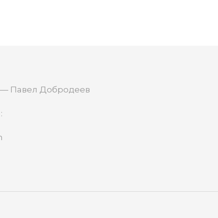
 — Павел Добродеев
:
m