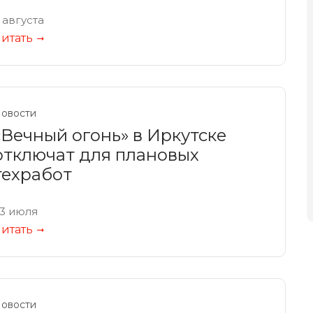
 августа
итать
овости
«Вечный огонь» в Иркутске
отключат для плановых
техработ
3 июля
итать
овости