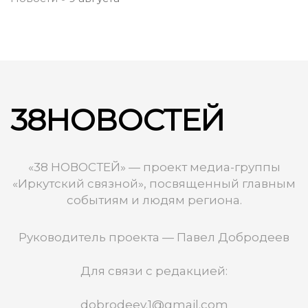
38НОВОСТЕЙ
«38 НОВОСТЕЙ» — проект медиа-группы
«Иркутский связной», посвященный главным
событиям и людям региона.
Руководитель проекта — Павел Добродеев
Для связи с редакцией:
dobrodeev.1@gmail.com