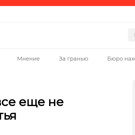
Мнение
За гранью
Бюро нах
все еще не
тья