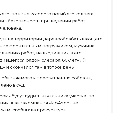
чего, по вине которого погиб его коллега.
вил безопасности при ведении работ,
человека.
года на территории деревообрабатывающего
ение фронтальным погрузчиком, мужчина
олнению работ, не входивших в его
одившегося рядом слесаря. 60-летний
 и скончался там в тот же день.
и обвиняемого к преступлению собрана,
лено в суд.
ром» будут
судить
начальника участка, по
ник. А авиакомпания «ИрАэро» не
ажам,
сообщила
прокуратура.