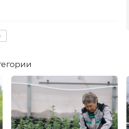
к
тегории