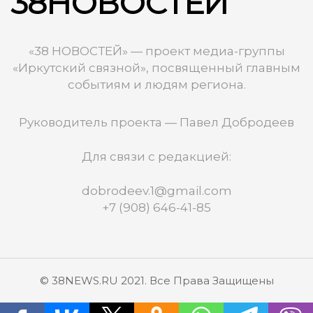
38НОВОСТЕЙ
«38 НОВОСТЕЙ» — проект медиа-группы
«Иркутский связной», посвященный главным
событиям и людям региона.
Руководитель проекта — Павел Добродеев
Для связи с редакцией:
dobrodeev.1@gmail.com
+7 (908) 646-41-85
© 38NEWS.RU 2021. Все Права Защищены