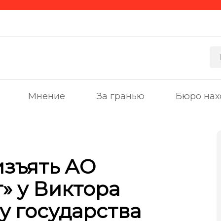
Мнение
За гранью
Бюро нах
изъять АО
» у Виктора
у государства