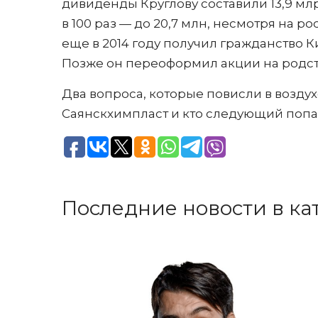
дивиденды Круглову составили 13,9 млр
в 100 раз — до 20,7 млн, несмотря на р
еще в 2014 году получил гражданство 
Позже он переоформил акции на родс
Два вопроса, которые повисли в возду
Саянскхимпласт и кто следующий попа
Последние новости в ка