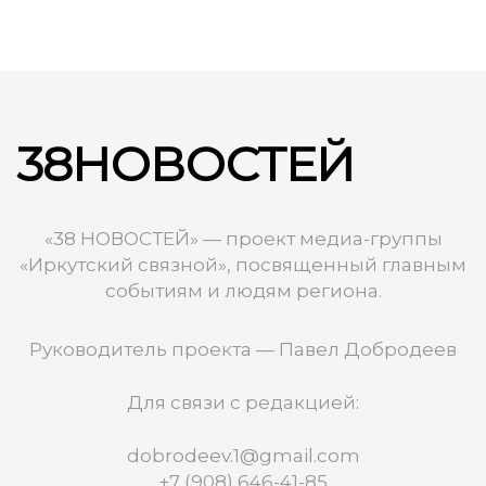
38НОВОСТЕЙ
«38 НОВОСТЕЙ» — проект медиа-группы
«Иркутский связной», посвященный главным
событиям и людям региона.
Руководитель проекта — Павел Добродеев
Для связи с редакцией:
dobrodeev.1@gmail.com
+7 (908) 646-41-85