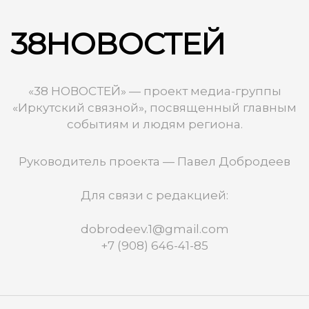
38НОВОСТЕЙ
«38 НОВОСТЕЙ» — проект медиа-группы
«Иркутский связной», посвященный главным
событиям и людям региона.
Руководитель проекта — Павел Добродеев
Для связи с редакцией:
dobrodeev.1@gmail.com
+7 (908) 646-41-85