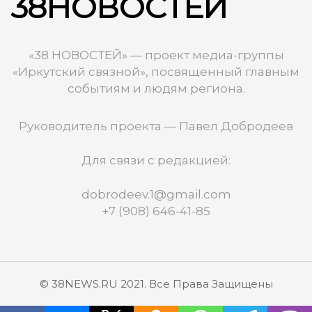
38НОВОСТЕЙ
«38 НОВОСТЕЙ» — проект медиа-группы
«Иркутский связной», посвященный главным
событиям и людям региона.
Руководитель проекта — Павел Добродеев
Для связи с редакцией:
dobrodeev.1@gmail.com
+7 (908) 646-41-85
© 38NEWS.RU 2021. Все Права Защищены