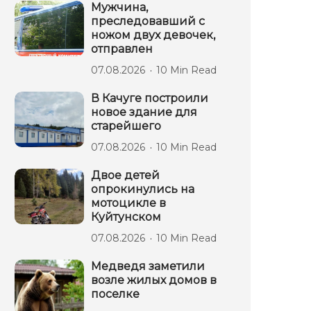
Мужчина,
преследовавший с
ножом двух девочек,
отправлен
07.08.2026
10 Min Read
В Качуге построили
новое здание для
старейшего
07.08.2026
10 Min Read
Двое детей
опрокинулись на
мотоцикле в
Куйтунском
07.08.2026
10 Min Read
Медведя заметили
возле жилых домов в
поселке