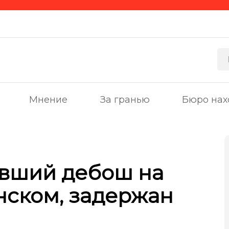
Мнение
За гранью
Бюро нах
ивший дебош на
нском, задержан