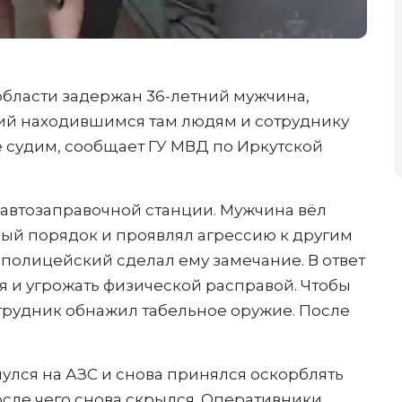
области задержан 36-летний мужчина,
ий находившимся там людям и сотруднику
 судим, сообщает ГУ МВД по Иркутской
автозаправочной станции. Мужчина вёл
ый порядок и проявлял агрессию к другим
полицейский сделал ему замечание. В ответ
 и угрожать физической расправой. Чтобы
трудник обнажил табельное оружие. После
улся на АЗС и снова принялся оскорблять
осле чего снова скрылся. Оперативники