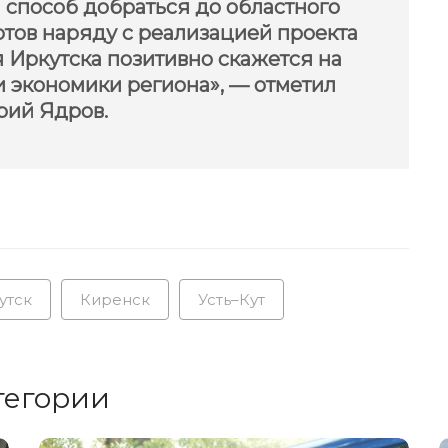
 способ добраться до областного
ртов наряду с реализацией проекта
 Иркутска позитивно скажется на
и экономики региона», — отметил
рий Ядров.
утск
Киренск
Усть–Кут
тегории