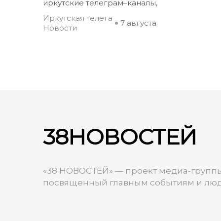
иркутские телеграм–каналы,
Иркутская телега
7 августа
Новости
38НОВОСТЕЙ
«38 НОВОСТЕЙ» — проект медиа-группы
посвященный главным событиям и люд