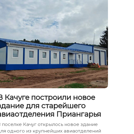
В Качуге построили новое
здание для старейшего
авиаотделения Приангарья
 поселке Качуг открылось новое здание
для одного из крупнейших авиаотделений