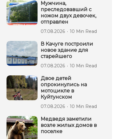
Мужчина,
преследовавший с
ножом двух девочек,
отправлен
07.08.2026
10 Min Read
В Качуге построили
новое здание для
старейшего
07.08.2026
10 Min Read
Двое детей
опрокинулись на
мотоцикле в
Куйтунском
07.08.2026
10 Min Read
Медведя заметили
возле жилых домов в
поселке