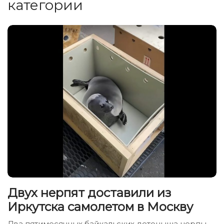
категории
Двух нерпят доставили из
Иркутска самолетом в Москву
Два пятимесячных байкальских детеныша нерпы