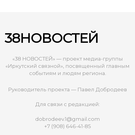
38НОВОСТЕЙ
«38 НОВОСТЕЙ» — проект медиа-группы
«Иркутский связной», посвященный главным
событиям и людям региона.
Руководитель проекта — Павел Добродеев
Для связи с редакцией:
dobrodeev.1@gmail.com
+7 (908) 646-41-85