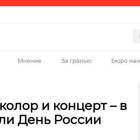
Мнение
За гранью
Бюро нах
олор и концерт – в
ли День России