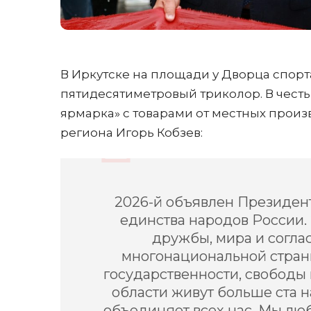
В Иркутске на площади у Дворца спорт
пятидесятиметровый триколор. В чест
ярмарка» с товарами от местных произ
региона Игорь Кобзев:
2026-й объявлен Президен
единства народов России.
дружбы, мира и согл
многонациональной стран
государственности, свободы 
области живут больше ста н
объединяет всех нас. Мы лю