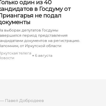
Только один из 40
кандидатов в Госдуму от
Приангарья не подал
документы
На выборах депутатов Госдумы
завершился период представления
кандидатами документов на регистрацию.
апомним, от Иркутской области
ркутская телега
6 августа
Новости
 — Павел Добродеев