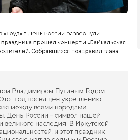
а «Труд» в День России развернули
ь праздника прошел концерт и «Байкальская
водителей. Собравшихся поздравил глава
том Владимиром Путиным Годом
 Этот год посвящен укреплению
асия между всеми народами
ы. День России – символ нашей
и великого наследия. В Иркутской
ациональностей, и этот праздник
бим свою малую родину и Россию.