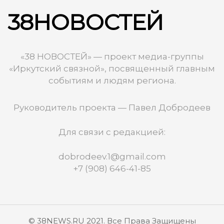
38НОВОСТЕЙ
«38 НОВОСТЕЙ» — проект медиа-группы
«Иркутский связной», посвященный главным
событиям и людям региона.
Руководитель проекта — Павел Добродеев
Для связи с редакцией:
dobrodeev.1@gmail.com
+7 (908) 646-41-85
© 38NEWS.RU 2021. Все Права Защищены