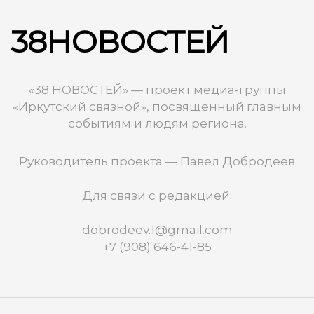
38НОВОСТЕЙ
«38 НОВОСТЕЙ» — проект медиа-группы
«Иркутский связной», посвященный главным
событиям и людям региона.
Руководитель проекта — Павел Добродеев
Для связи с редакцией:
dobrodeev.1@gmail.com
+7 (908) 646-41-85