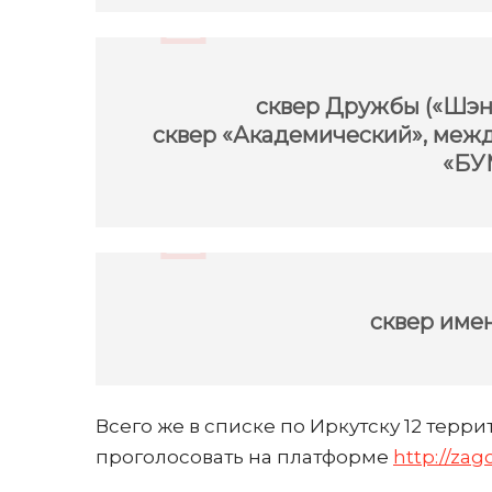
сквер Дружбы («Шэн
сквер «Академический», ме
«БУ
сквер име
Всего же в списке по Иркутску 12 терр
проголосовать на платформе
http://zag