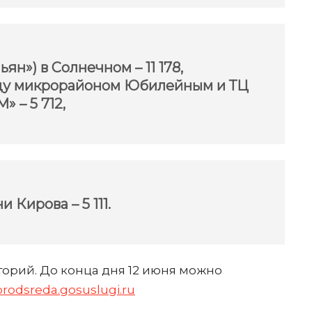
ьян») в Солнечном
– 11 178,
жду микрорайоном Юбилейным и ТЦ
М»
– 5 712,
ни Кирова
– 5 111.
иторий. До конца дня 12 июня можно
orodsreda.gosuslugi.ru