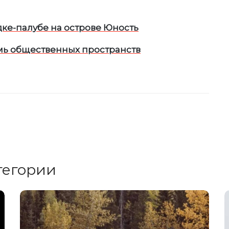
дке-палубе на острове Юность
семь общественных пространств
тегории