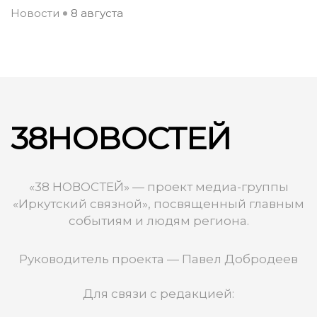
Новости
8 августа
38НОВОСТЕЙ
«38 НОВОСТЕЙ» — проект медиа-группы
«Иркутский связной», посвященный главным
событиям и людям региона.
Руководитель проекта — Павел Добродеев
Для связи с редакцией: