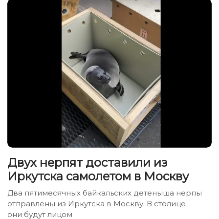
Двух нерпят доставили из
Иркутска самолетом в Москву
Два пятимесячных байкальских детеныша нерпы
отправлены из Иркутска в Москву. В столице
они будут лицом