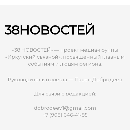
38НОВОСТЕЙ
«38 НОВОСТЕЙ» — проект медиа-группы
«Иркутский связной», посвященный главным
событиям и людям региона.
Руководитель проекта — Павел Добродеев
Для связи с редакцией:
dobrodeev.1@gmail.com
+7 (908) 646-41-85