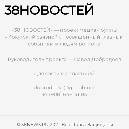
38НОВОСТЕЙ
«38 НОВОСТЕЙ» — проект медиа-группы
«Иркутский связной», посвященный главным
событиям и людям региона.
Руководитель проекта — Павел Добродеев
Для связи с редакцией:
dobrodeev.1@gmail.com
+7 (908) 646-41-85
© 38NEWS.RU 2021. Все Права Защищены