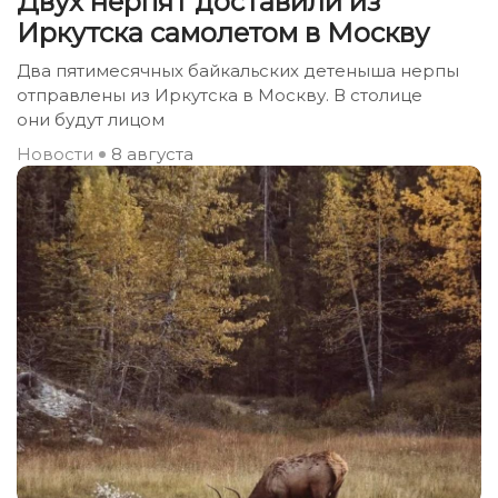
Двух нерпят доставили из
Иркутска самолетом в Москву
Два пятимесячных байкальских детеныша нерпы
отправлены из Иркутска в Москву. В столице
они будут лицом
Новости
8 августа