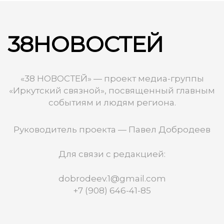
38НОВОСТЕЙ
«38 НОВОСТЕЙ» — проект медиа-группы
«Иркутский связной», посвященный главным
событиям и людям региона.
Руководитель проекта — Павел Добродеев
Для связи с редакцией:
dobrodeev.1@gmail.com
+7 (908) 646-41-85