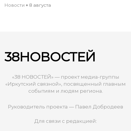
Новости
8 августа
38НОВОСТЕЙ
«38 НОВОСТЕЙ» — проект медиа-группы
«Иркутский связной», посвященный главным
событиям и людям региона.
Руководитель проекта — Павел Добродеев
Для связи с редакцией: