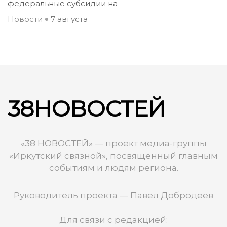
федеральные субсидии на
Новости
7 августа
38НОВОСТЕЙ
«38 НОВОСТЕЙ» — проект медиа-группы
«Иркутский связной», посвященный главным
событиям и людям региона.
Руководитель проекта — Павел Добродеев
Для связи с редакцией: