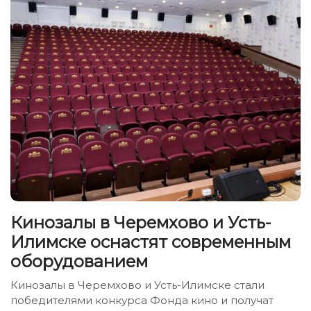
Кинозалы в Черемхово и Усть-
Илимске оснастят современным
оборудованием
Кинозалы в Черемхово и Усть-Илимске стали
победителями конкурса Фонда кино и получат