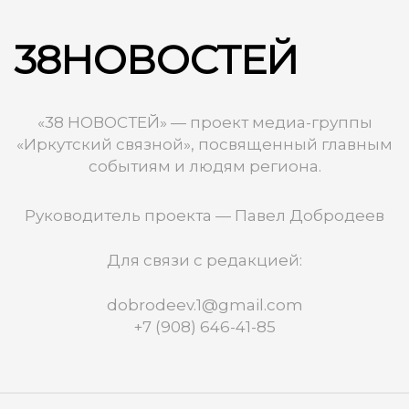
38НОВОСТЕЙ
«38 НОВОСТЕЙ» — проект медиа-группы
«Иркутский связной», посвященный главным
событиям и людям региона.
Руководитель проекта — Павел Добродеев
Для связи с редакцией:
dobrodeev.1@gmail.com
+7 (908) 646-41-85