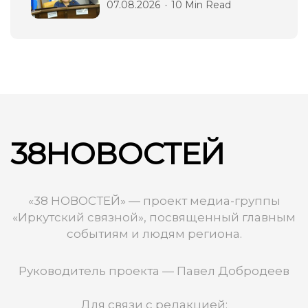
07.08.2026
10 Min Read
38НОВОСТЕЙ
«38 НОВОСТЕЙ» — проект медиа-группы
«Иркутский связной», посвященный главным
событиям и людям региона.
Руководитель проекта — Павел Добродеев
Для связи с редакцией: