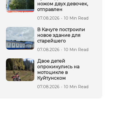
ножом двух девочек,
отправлен
07.08.2026
10 Min Read
В Качуге построили
новое здание для
старейшего
07.08.2026
10 Min Read
Двое детей
опрокинулись на
мотоцикле в
Куйтунском
07.08.2026
10 Min Read