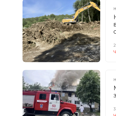
Н
2
Ч
Н
3
Ч