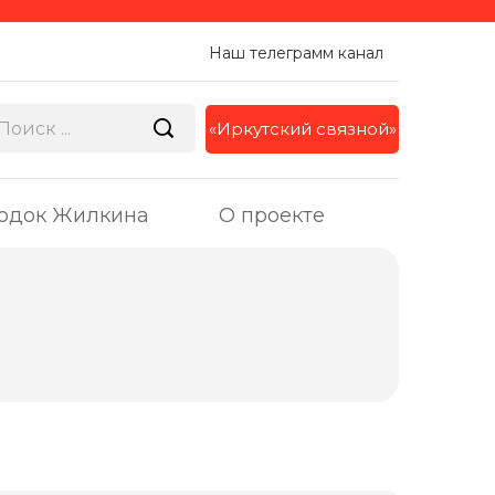
Наш телеграмм канал
«Иркутский связной»
одок Жилкина
О проекте