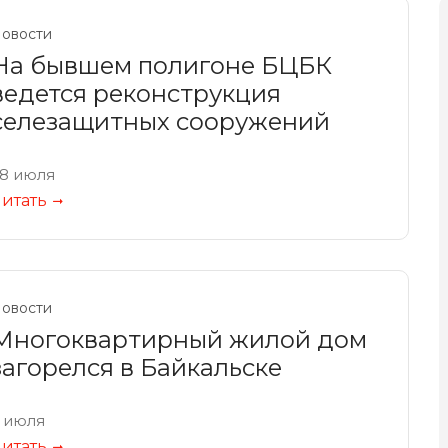
овости
На бывшем полигоне БЦБК
ведется реконструкция
селезащитных сооружений
8 июля
итать
овости
Многоквартирный жилой дом
загорелся в Байкальске
 июля
итать